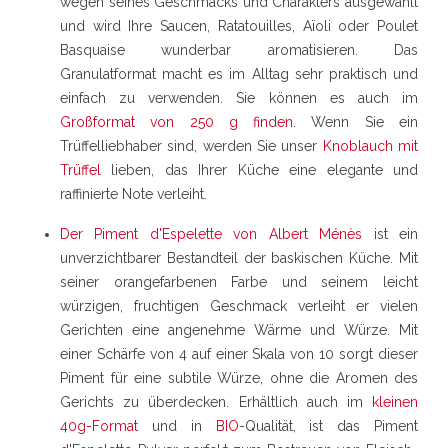
wegen seines Geschmacks und Charakters ausgewählt
und wird Ihre Saucen, Ratatouilles, Aïoli oder Poulet
Basquaise wunderbar aromatisieren. Das
Granulatformat macht es im Alltag sehr praktisch und
einfach zu verwenden. Sie können es auch im
Großformat von 250 g finden
. Wenn Sie ein
Trüffelliebhaber sind, werden Sie unser
Knoblauch mit
Trüffel
lieben, das Ihrer Küche eine elegante und
raffinierte Note verleiht.
Der Piment d'Espelette von Albert Ménès
ist ein
unverzichtbarer Bestandteil der baskischen Küche. Mit
seiner orangefarbenen Farbe und seinem leicht
würzigen, fruchtigen Geschmack verleiht er vielen
Gerichten eine angenehme Wärme und Würze. Mit
einer Schärfe von 4 auf einer Skala von 10 sorgt dieser
Piment für eine subtile Würze, ohne die Aromen des
Gerichts zu überdecken. Erhältlich auch im
kleinen
40g-Format
und in
BIO
-Qualität, ist das Piment