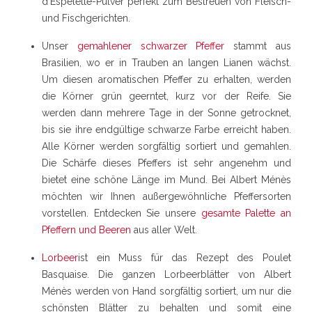
d'Espelette-Pulver perfekt zum Bestreuen von Fleisch-
und Fischgerichten.
Unser
gemahlener schwarzer Pfeffer
stammt aus
Brasilien, wo er in Trauben an langen Lianen wächst.
Um diesen aromatischen Pfeffer zu erhalten, werden
die Körner grün geerntet, kurz vor der Reife. Sie
werden dann mehrere Tage in der Sonne getrocknet,
bis sie ihre endgültige schwarze Farbe erreicht haben.
Alle Körner werden sorgfältig sortiert und gemahlen.
Die Schärfe dieses Pfeffers ist sehr angenehm und
bietet eine schöne Länge im Mund. Bei Albert Ménès
möchten wir Ihnen außergewöhnliche Pfeffersorten
vorstellen. Entdecken Sie unsere
gesamte Palette an
Pfeffern und Beeren
aus aller Welt.
Lorbeer
ist ein Muss für das Rezept des Poulet
Basquaise. Die ganzen Lorbeerblätter von Albert
Ménès werden von Hand sorgfältig sortiert, um nur die
schönsten Blätter zu behalten und somit eine