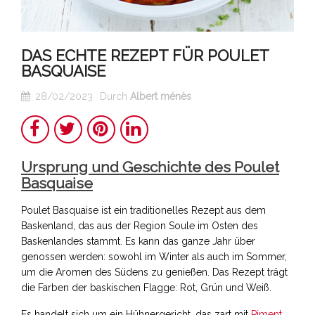
DAS ECHTE REZEPT FÜR POULET
BASQUAISE
28/02/2023
Durch
Albert ménès
Teilen
Twitter
Pinterest
LinkedIn
Ursprung und Geschichte des Poulet
Basquaise
Poulet Basquaise ist ein traditionelles Rezept aus dem
Baskenland, das aus der Region Soule im Osten des
Baskenlandes stammt. Es kann das ganze Jahr über
genossen werden: sowohl im Winter als auch im Sommer,
um die Aromen des Südens zu genießen. Das Rezept trägt
die Farben der baskischen Flagge: Rot, Grün und Weiß.
Es handelt sich um ein Hühnergericht, das zart mit
Piment