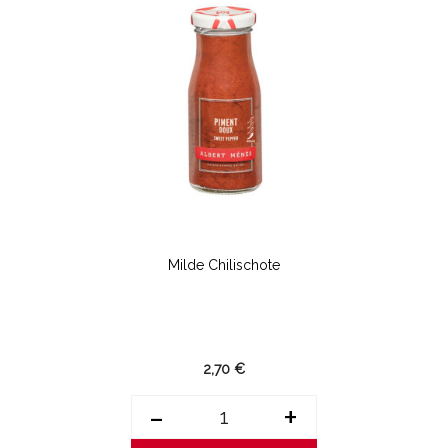
Milde Chilischote
2,70 €
-
+