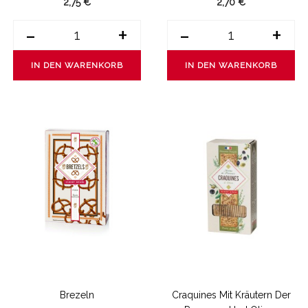
2,75 €
2,70 €
-
+
-
+
IN DEN WARENKORB
IN DEN WARENKORB
Brezeln
Craquines Mit Kräutern Der