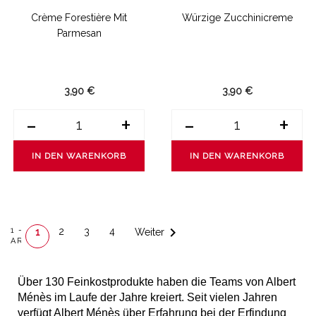
Crème Forestière Mit
Würzige Zucchinicreme
Parmesan
3,90 €
3,90 €
-
+
-
+
IN DEN WARENKORB
IN DEN WARENKORB

1 - 24 VON 80
2
3
4
Weiter
1
ARTIKEL(N)
Über 130 Feinkostprodukte haben die Teams von Albert
Ménès im Laufe der Jahre kreiert. Seit vielen Jahren
verfügt Albert Ménès über Erfahrung bei der Erfindung