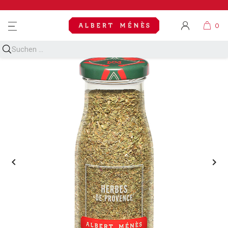
MENU

