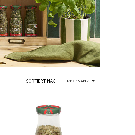

SORTIERT NACH:
RELEVANZ