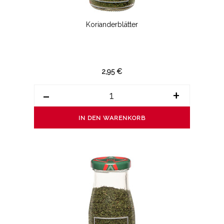
Korianderblätter
2,95 €
-
+
IN DEN WARENKORB