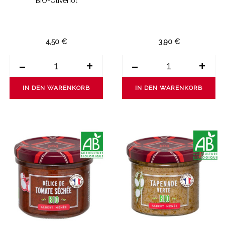
BIO-Olivenöl
4,50 €
3,90 €
-
+
-
+
IN DEN WARENKORB
IN DEN WARENKORB