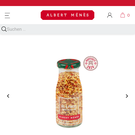
MENU

