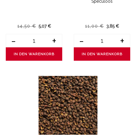
Spéculoos
14,50 €
5,07 €
11,00 €
3,85 €
-
+
-
+
IN DEN WARENKORB
IN DEN WARENKORB