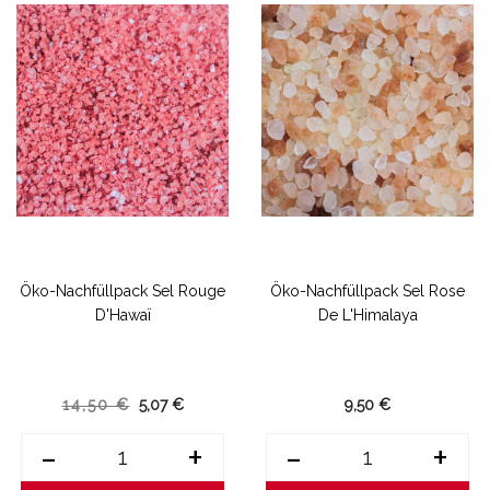
Öko-Nachfüllpack Sel Rouge
Öko-Nachfüllpack Sel Rose
D'Hawaï
De L'Himalaya
14,50 €
5,07 €
9,50 €
-
+
-
+