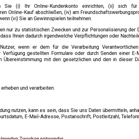
 Sie (i) Ihr Online-Kundenkonto einrichten, (ii) sich f
Ihren Online-Kauf abschließen, (iv) am Freundschaftswerbungspr
enn (vi) Sie an Gewinnspielen teilnehmen.
en nur zu statistischen Zwecken und zur Personalisierung der D
dass Ihnen dadurch irgendwelche Verpflichtungen oder Nachteil
utzer, wenn er dem für die Verarbeitung Verantwortlichen 
r Verfügung gestellten Formulare oder durch Senden einer E-M
 Übereinstimmung mit den gesetzlichen und den in dieser Dat
 erheben und verarbeiten:
g nutzen, kann es sein, dass Sie uns Daten übermitteln, anhan
rtsdatum, E-Mail-Adresse, Postanschrift, Postleitzahl, Telefo
 folgenden Zwecken notwendig: