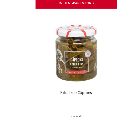
IN DEN WARENKORB
Extrafeine Câprons