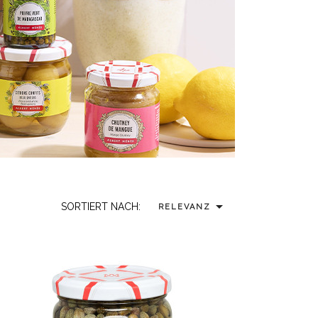

SORTIERT NACH:
RELEVANZ