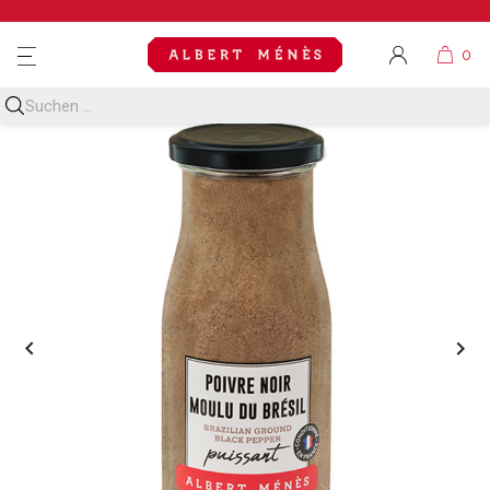
MENU

