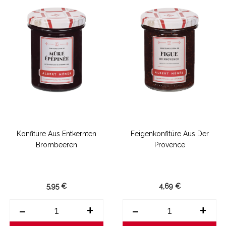
Konfitüre Aus Entkernten
Feigenkonfitüre Aus Der
Brombeeren
Provence
5,95 €
4,69 €
-
+
-
+