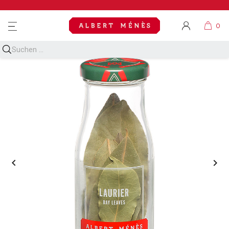
MENU

