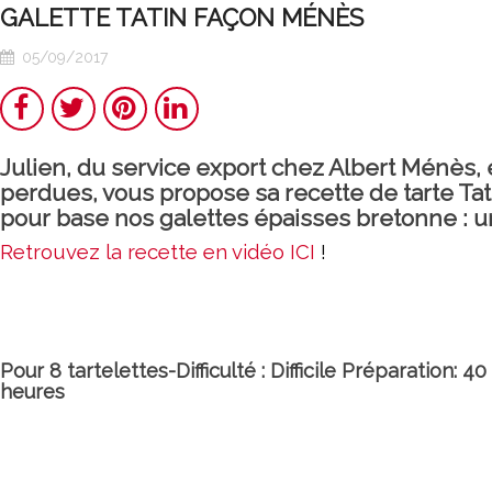
real traditional
GALETTE TATIN FAÇON MÉNÈS
recipe
05/09/2017
Share
Twitter
Pinterest
LinkedIn
Julien, du service export chez Albert Ménès, 
perdues, vous propose sa recette de tarte Tat
pour base nos galettes épaisses bretonne : un 
Retrouvez la recette en vidéo ICI
!
Pour 8 tartelettes-Difficulté : Difficile Préparation: 4
heures