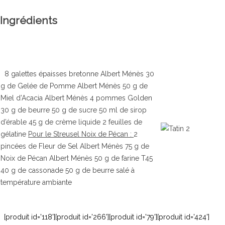
Ingrédients
8 galettes épaisses bretonne Albert Ménès 30
te froide de
Mousse au chocolat
E
g de Gelée de Pomme Albert Ménès 50 g de
 au zaatar
gingembre et sésame
P
Miel d’Acacia Albert Ménès 4 pommes Golden
G
30 g de beurre 50 g de sucre 50 ml de sirop
e et légèrement sucrée,
Mousse au chocolat gingembre
d’érable 45 g de crème liquide 2 feuilles de
Ea
e se déguste ici en toute
et sésame
gélatine
Pour le Streusel Noix de Pécan :
2
ve
té en salade froide
Read more
pincées de Fleur de Sel Albert Ménès 75 g de
an
'une touche...
Noix de Pécan Albert Ménès 50 g de farine T45
wa
re
40 g de cassonade 50 g de beurre salé à
Re
température ambiante
[produit id='118'][produit id='266'][produit id='79'][produit id='424']