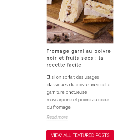
 Tonka bean
Fromage garni au poivre
Assiet
s
noir et fruits secs : la
courge
recette facile
nka bean
Fondant
Et si on sortait des usages
la courg
classiques du poivre avec cette
simplici
garniture onctueuse
relevé d
mascarpone et poivre au cœur
Read mo
du fromage.
Read more
VIEW ALL FEATURED POSTS