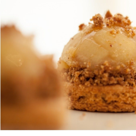
Poulet
Tunisian
basquaise : the
Chakchouka