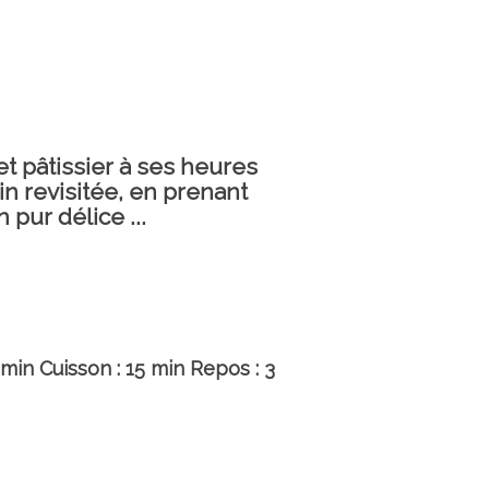
th
et pâtissier à ses heures
in revisitée, en prenant
pur délice ...
0 min Cuisson : 15 min Repos : 3