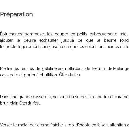
Préparation
Éplucherles pommeset les couper en petits cubes.Verserle miel
ajouter le beurre etchauffer jusqu’à ce que le beurre fo
lespoêlerlégèrement,cuire jusqu’à ce qu’elles soienttranslucides en 
Mettre les feuilles de gélatine àramollirdans de l’eau froide.Mélang
casserole et porter à ébullition. Ôter du feu.
Dans une grande casserole, verserle du sucre, faire fondre et caraméli
brun clair. Ôterdu feu.
Verser le mélanger crème fraîche-sirop d’érable en faisant attention