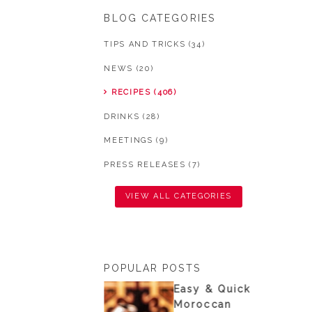
BLOG CATEGORIES
TIPS AND TRICKS (34)
NEWS (20)
RECIPES (406)
DRINKS (28)
MEETINGS (9)
PRESS RELEASES (7)
VIEW ALL CATEGORIES
POPULAR POSTS
nisian
Easy & Quick
ouscous from
Moroccan