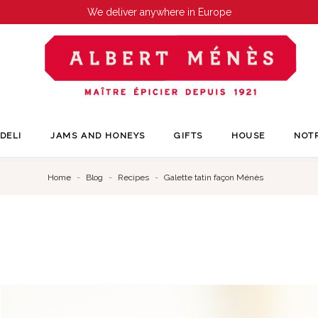
We deliver anywhere in Europe
DELI
JAMS AND HONEYS
GIFTS
HOUSE
NOT
Home
Blog
Recipes
Galette tatin façon Ménès