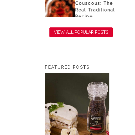
e sea
Couscous: The
Real Traditional
Recipe
VIEW ALL POPULAR POSTS
FEATURED POSTS