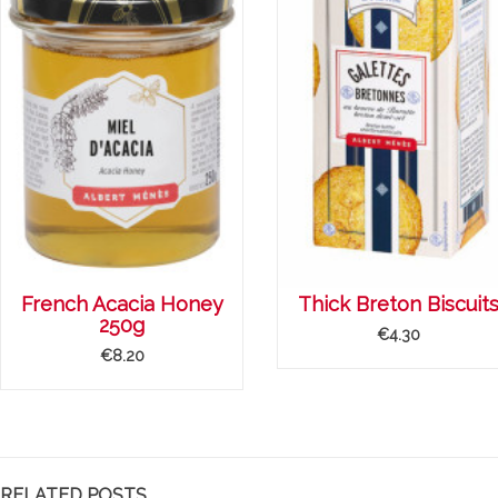
French Acacia Honey
Thick Breton Biscuit
250g
€4.30
€8.20
RELATED POSTS