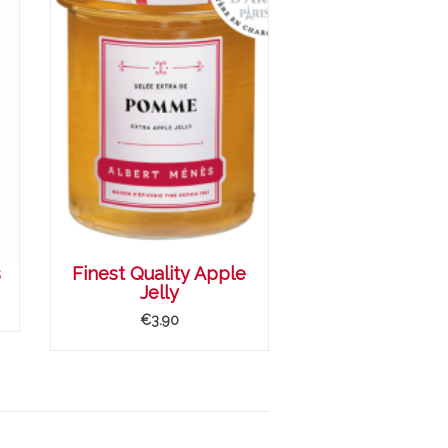
s
Finest Quality Apple
Jelly
€3.90