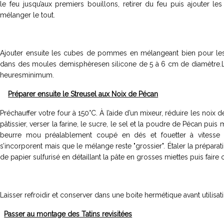
le feu jusqu’aux premiers bouillons, retirer du feu puis ajouter les
mélanger le tout.
Ajouter ensuite les cubes de pommes en mélangeant bien pour le
dans des moules demisphèresen silicone de 5 à 6 cm de diamètre.Lai
heuresminimum.
Préparer ensuite le Streusel aux Noix de Pécan
Préchauffer votre four à 150°C. À l’aide d’un mixeur, réduire les noix
pâtissier, verser la farine, le sucre, le sel et la poudre de Pécan puis
beurre mou préalablement coupé en dés et fouetter à vitesse
s’incorporent mais que le mélange reste "grossier". Étaler la prépar
de papier sulfurisé en détaillant la pâte en grosses miettes puis faire
Laisser refroidir et conserver dans une boite hermétique avant utilisat
Passer au montage des Tatins revisitées