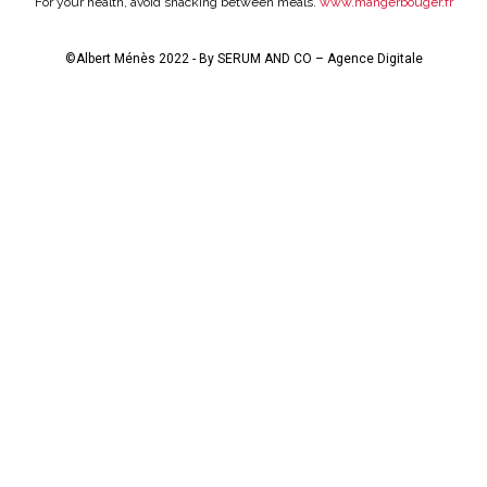
For your health, avoid snacking between meals.
www.mangerbouger.fr
©Albert Ménès 2022 - By
SERUM AND CO – Agence Digitale