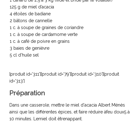
125 g de miel d’acacia
4 étoiles de badiane
2 bâtons de cannelle
1 c. à soupe de graines de coriandre
1 c. à soupe de cardamome verte
1 c. à café de poivre en grains
3 baies de genièvre
5 cl d’huile sel
[produit id='311'][produit id='79'][produit id='310'][produit
id='313']
Préparation
Dans une casserole, mettre le miel d'acacia Albert Ménès
ainsi que les différentes épices, et faire réduire àfeu doux5 à
10 minutes. Lemiel doit êtrenappant.