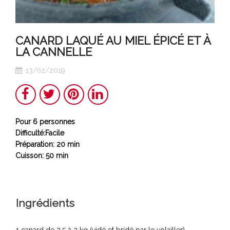
CANARD LAQUÉ AU MIEL ÉPICÉ ET À
LA CANNELLE
13/02/2019
Share
Twitter
Pinterest
LinkedIn
Pour 6 personnes
Difficulté:Facile
Préparation: 20 min
Cuisson: 50 min
Ingrédients
1 canard de 2,5 à 3 kg (vidé et bridé par le volailler)