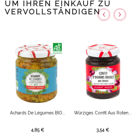
UM IHREN EINKAUF ZU
VERVOLLSTÄNDIGEN
Achards De Légumes BIO...
Würziges Confit Aus Roten...
B
4,85 €
3,54 €