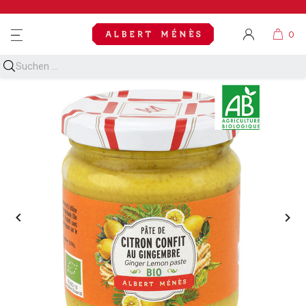
MENU

