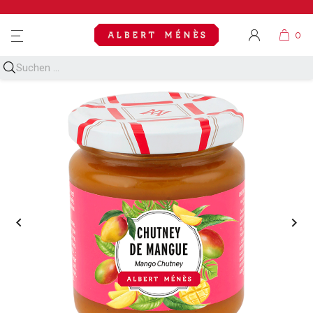
MENU

