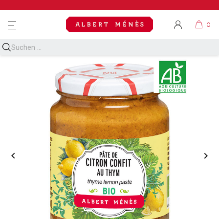
MENU

