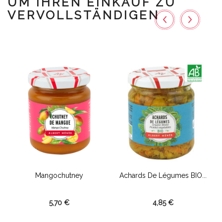
UM IHREN EINKAUF ZU
VERVOLLSTÄNDIGEN
Mangochutney
Achards De Légumes BIO...
B
5,70 €
4,85 €