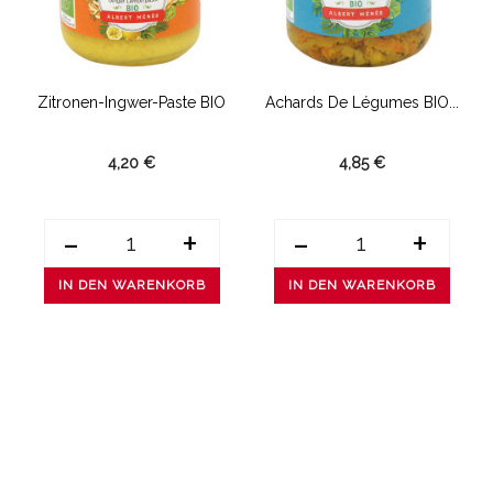
t
Zitronen-Ingwer-Paste BIO
Achards De Légumes BIO...
4,20 €
4,85 €
-
+
-
+
IN DEN WARENKORB
IN DEN WARENKORB