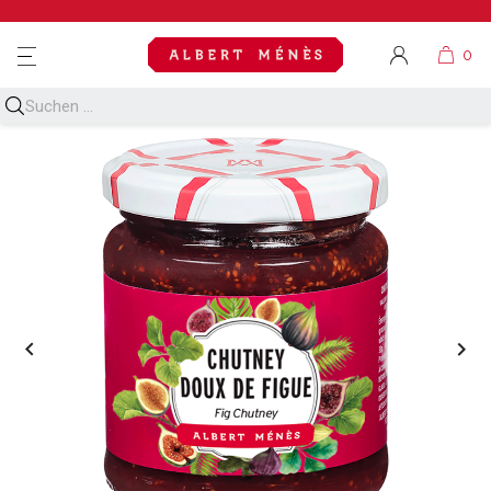
MENU

