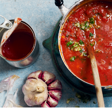
Poulet
Tunisian
basquaise : the
Chakchouka