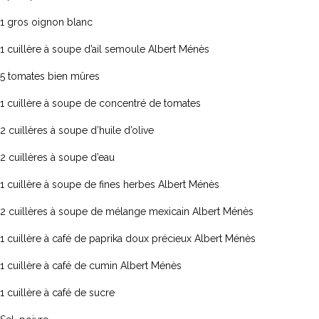
1 gros oignon blanc
1 cuillère à soupe d’ail semoule Albert Ménès
5 tomates bien mûres
1 cuillère à soupe de concentré de tomates
te froide de
Mousse au chocolat
E
2 cuillères à soupe d’huile d’olive
 au zaatar
gingembre et sésame
P
G
2 cuillères à soupe d’eau
e et légèrement sucrée,
Mousse au chocolat gingembre
Ea
e se déguste ici en toute
et sésame
1 cuillère à soupe de fines herbes Albert Ménès
ve
té en salade froide
Read more
an
'une touche...
2 cuillères à soupe de mélange mexicain Albert Ménès
wa
re
1 cuillère à café de paprika doux précieux Albert Ménès
Re
1 cuillère à café de cumin Albert Ménès
1 cuillère à café de sucre