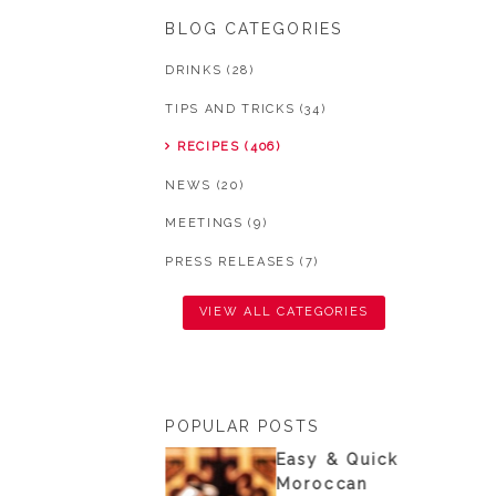
BLOG CATEGORIES
DRINKS (28)
TIPS AND TRICKS (34)
RECIPES (406)
NEWS (20)
MEETINGS (9)
PRESS RELEASES (7)
VIEW ALL CATEGORIES
POPULAR POSTS
nisian
Easy & Quick
ouscous from
Moroccan