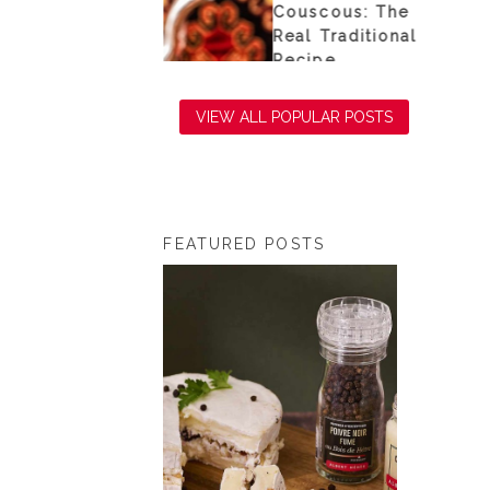
e sea
Couscous: The
Real Traditional
Recipe
VIEW ALL POPULAR POSTS
FEATURED POSTS