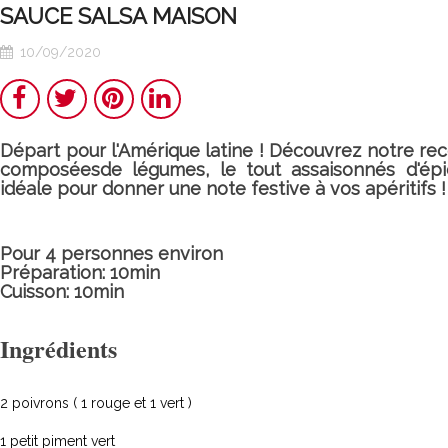
real traditional
SAUCE SALSA MAISON
recipe
10/09/2020
Share
Twitter
Pinterest
LinkedIn
Départ pour l'Amérique latine ! Découvrez notre re
composéesde légumes, le tout assaisonnés d'ép
idéale pour donner une note festive à vos apéritifs !
Pour 4 personnes environ
Préparation: 10min
Cuisson: 10min
Ingrédients
2 poivrons ( 1 rouge et 1 vert )
1 petit piment vert