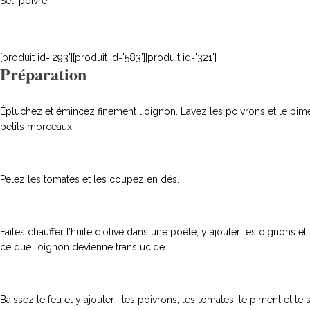
Sel, poivre
[produit id='293'][produit id='583'][produit id='321']
Préparation
Épluchez et émincez finement l'oignon. Lavez les poivrons et le pim
petits morceaux.
Pelez les tomates et les coupez en dés.
Faites chauffer l’huile d’olive dans une poêle, y ajouter les oignons et l
ce que l’oignon devienne translucide.
Baissez le feu et y ajouter : les poivrons, les tomates, le piment et l