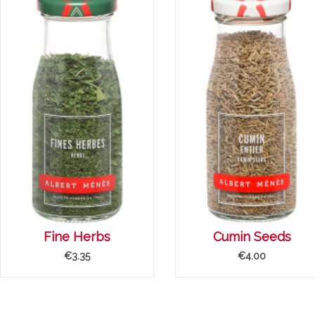
Fine Herbs
Cumin Seeds
€3.35
€4.00