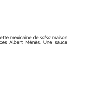
th
cette mexicaine de
salsa
maison
ices Albert Ménès. Une sauce