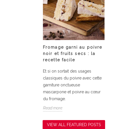
 Tonka bean
Fromage garni au poivre
Assiet
s
noir et fruits secs : la
courge
recette facile
nka bean
Fondant
Et si on sortait des usages
la courg
classiques du poivre avec cette
simplici
garniture onctueuse
relevé d
mascarpone et poivre au cœur
Read mo
du fromage.
Read more
VIEW ALL FEATURED POSTS