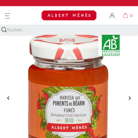
MENU

