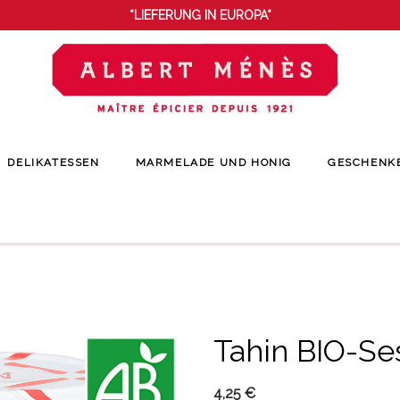
*LIEFERUNG IN EUROPA*
DELIKATESSEN
MARMELADE UND HONIG
GESCHENK
Startseite
Delikatessen
Exotische Gewürzpasten
Tahin BIO-Sesampaste
Tahin BIO-S
4,25 €