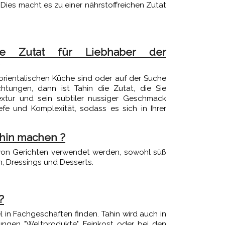
 Dies macht es zu einer nährstoffreichen Zutat
are Zutat für Liebhaber der
orientalischen Küche sind oder auf der Suche
tungen, dann ist Tahin die Zutat, die Sie
extur und sein subtiler nussiger Geschmack
efe und Komplexität, sodass es sich in Ihrer
hin machen ?
l von Gerichten verwendet werden, sowohl süß
n, Dressings und Desserts.
?
l in Fachgeschäften finden. Tahin wird auch in
ungen "Weltprodukte", Feinkost oder bei den