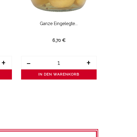
Ganze Eingelegte...
BIO-H
6,70 €
+
-
+
-
IN DEN WARENKORB
IN DE