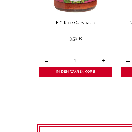
RCREME
BIO Rote Currypaste
3,50 €
+
-
+
-
ENKORB
IN DEN WARENKORB