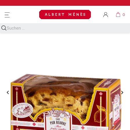
MENU

