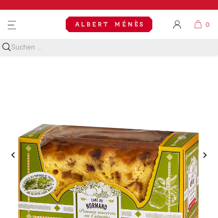
MENU

