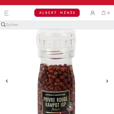
MENU

