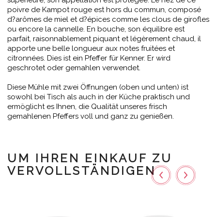
sup
é
rieure, son appellation est prot
é
g
é
e. Le
nez de ce
poivre de Kampot rouge est hors du commun, compos
é
d
?
ar
ô
mes de miel et d
?é
pices comme les clous de girofles
ou encore la cannelle.
En bouche, son
é
quilibre est
parfait, raisonnablement piquant et l
é
g
è
rement chaud, il
apporte une belle longueur aux notes fruit
é
es et
citronn
é
es. Dies ist ein Pfeffer für Kenner.
Er wird
geschrotet oder gemahlen verwendet.
Diese Mühle mit zwei Öffnungen (oben und unten) ist
sowohl bei Tisch als auch in der Küche praktisch und
ermöglicht es Ihnen, die Qualität unseres frisch
gemahlenen Pfeffers voll und ganz zu genießen.
UM IHREN EINKAUF ZU
VERVOLLSTÄNDIGEN