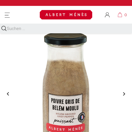
MENU

