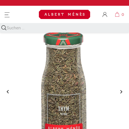
MENU

