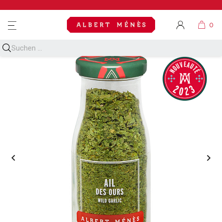
MENU

