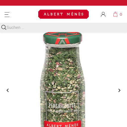
MENU

