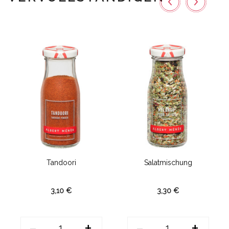
Tandoori
Salatmischung
3,10 €
3,30 €
-
+
-
+