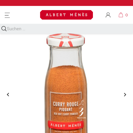
MENU

