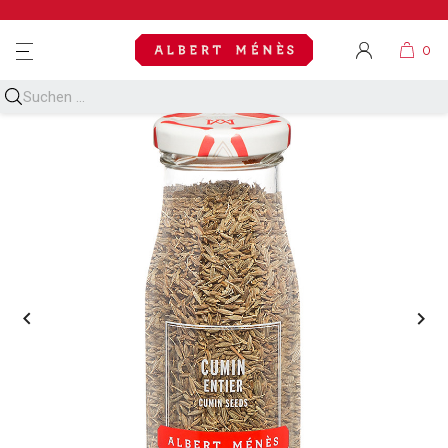
MENU

