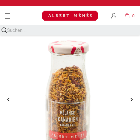
MENU

