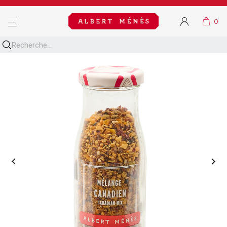
MENU

