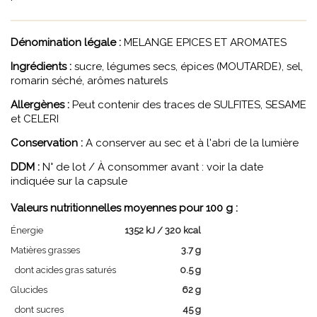
Dénomination légale :
MELANGE EPICES ET AROMATES
Ingrédients :
sucre, légumes secs, épices (MOUTARDE), sel,
romarin séché, arômes naturels
Allergènes :
Peut contenir des traces de SULFITES, SESAME
et CELERI
Conservation :
A conserver au sec et à l'abri de la lumière
DDM :
N° de lot / À consommer avant : voir la date
indiquée sur la capsule
Valeurs nutritionnelles moyennes pour 100 g :
Énergie
1352 kJ / 320 kcal
Matières grasses
3.7 g
dont acides gras saturés
0.5 g
Glucides
62 g
dont sucres
45 g