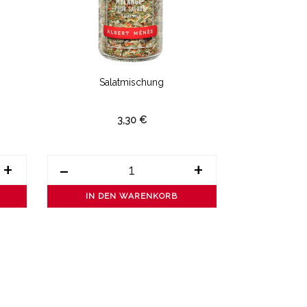
Salatmischung
P
3,30 €
+
-
+
-
IN DEN WARENKORB
IN DE