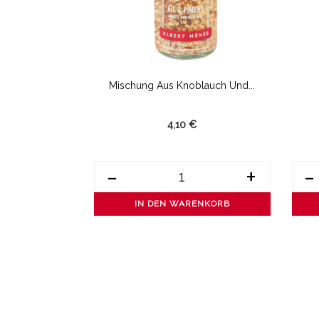
n
Mischung Aus Knoblauch Und...
€
4,10 €
+
-
+
-
ENKORB
IN DEN WARENKORB