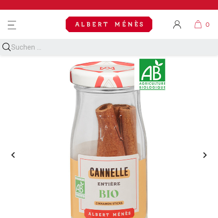
MENU

