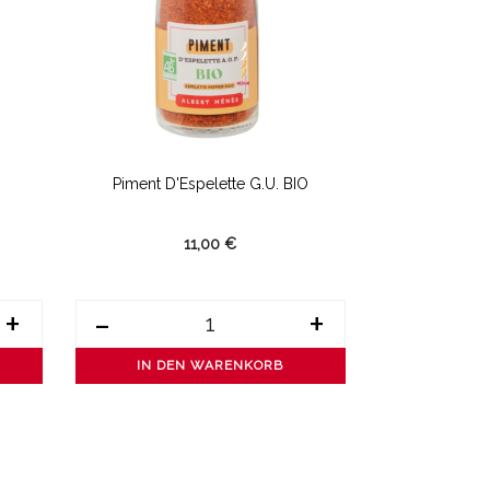
Piment D'Espelette G.U. BIO
BI
11,00 €
+
-
+
-
IN DEN WARENKORB
IN DE