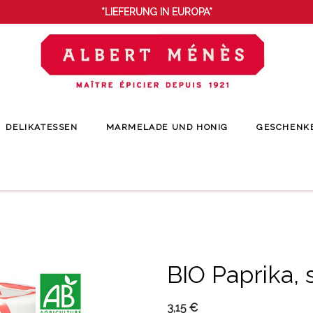
*LIEFERUNG IN EUROPA*
DELIKATESSEN
MARMELADE UND HONIG
GESCHENK
Startseite
Gewürze
Bio-Gewürze und Bio-Kräuter
BIO Paprika, süß
BIO Paprika, 
3,15 €