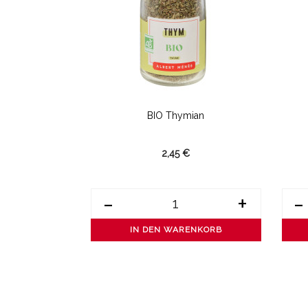
, Gemahlen
BIO Thymian
2,45 €
+
-
+
-
ENKORB
IN DEN WARENKORB