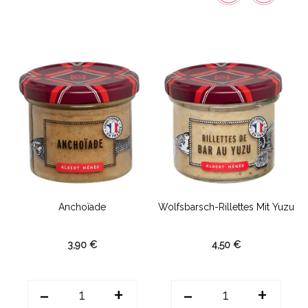
Anchoïade
Wolfsbarsch-Rillettes Mit Yuzu
3,90 €
4,50 €
-
+
-
+