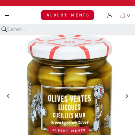
MENU

