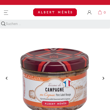
MENU

