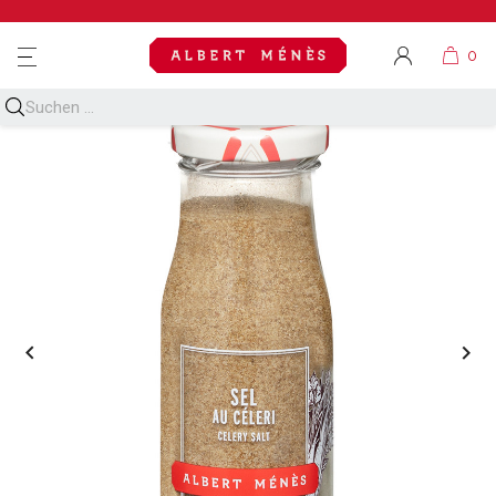
MENU

