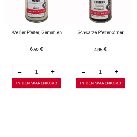
.
Weißer Pfeffer, Gemahlen
Schwarze Pfefferkörner
6,50 €
4,95 €
-
+
-
+
IN DEN WARENKORB
IN DEN WARENKORB