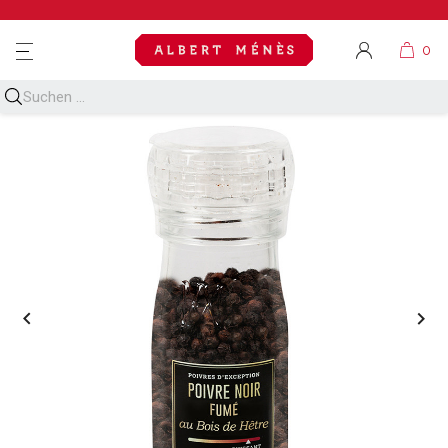
MENU

