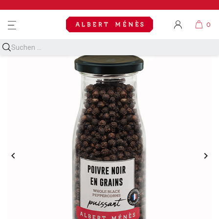
MENU

