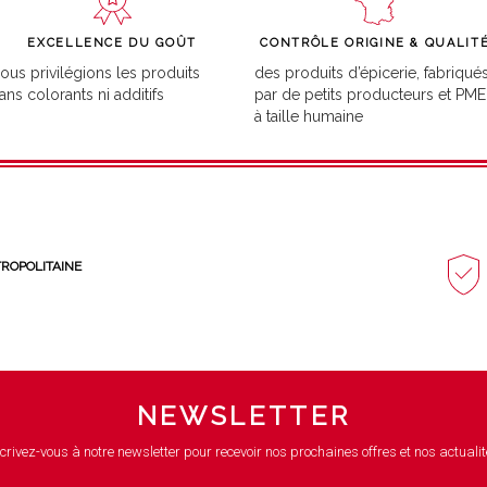
EXCELLENCE DU GOÛT
CONTRÔLE ORIGINE & QUALIT
ous privilégions les produits
des produits d’épicerie, fabriqué
ans colorants ni additifs
par de petits producteurs et PME
à taille humaine
TROPOLITAINE
NEWSLETTER
crivez-vous à notre newsletter pour recevoir nos prochaines offres et nos actualit