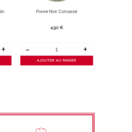
lin
Poivre Noir Concassé
Poivre De B
4,90 €
+
-
+
-
AJOUTER AU PANIER
AJOUT