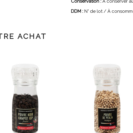
Conservation :
A conserver au 
DDM :
N° de lot / À consommer
TRE ACHAT