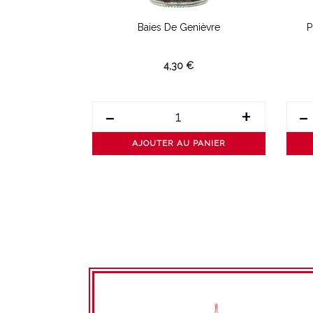
 Moulu
Baies De Genièvre
P
4,30 €
+
-
+
-
PANIER
AJOUTER AU PANIER