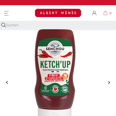
MENU

