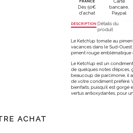
Carte
FRANCE
Dès 50€
bancaire,
d'achat
Paypal
Détails du
DESCRIPTION
produit
Le Ketch’up tomate au piment
vacances dans le Sud-Ouest. 
piment rouge emblématique d
Le Ketch’up est un condiment
de quelques notes d’épices, g
beaucoup de parcimonie, il a
de votre condiment préféré. 
bienfaits, puisqu’il est gorgé
vertus antioxydantes, pour un p
TRE ACHAT