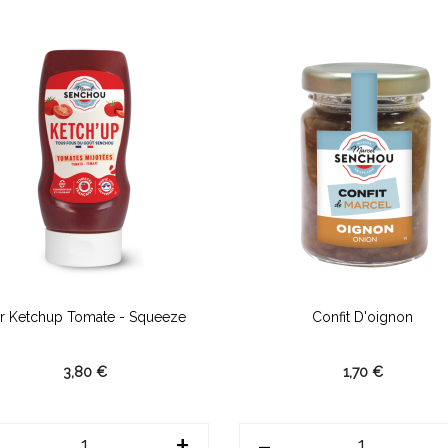
r Ketchup Tomate - Squeeze
Confit D'oignon
3,80 €
1,70 €
+
-