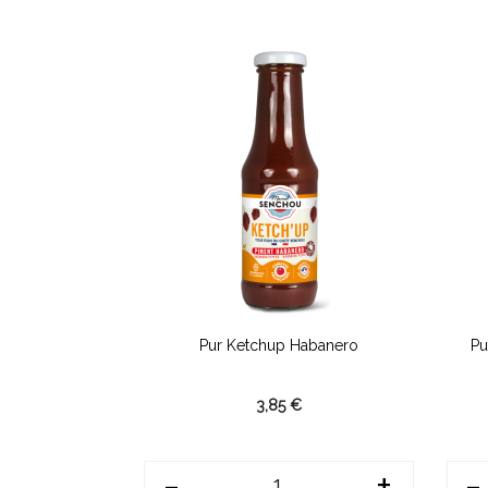
alapeño
Pur Ketchup Habanero
Pu
3,85 €
+
-
+
-