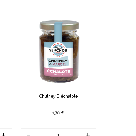
Chutney D'échalote
Chutn
1,70 €
+
-
+
-