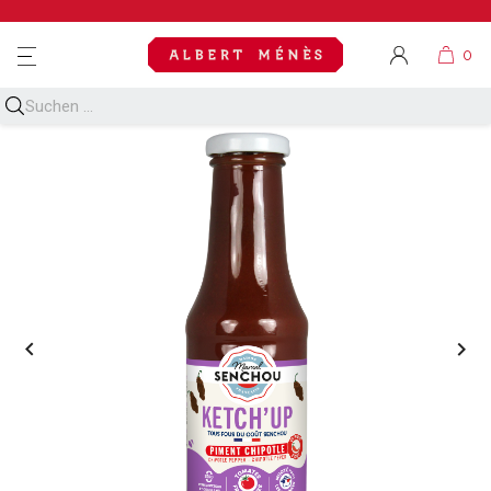
MENU

