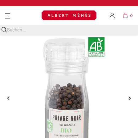
MENU

