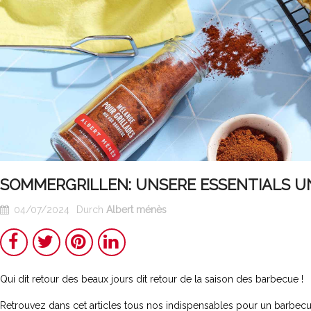
SOMMERGRILLEN: UNSERE ESSENTIALS U
04/07/2024
Durch
Albert ménès
Teilen
Twitter
Pinterest
LinkedIn
Qui dit retour des beaux jours dit retour de la saison des barbecue !
Das echte
Chakchouka
Retrouvez dans cet articles tous nos indispensables pour un barbecu