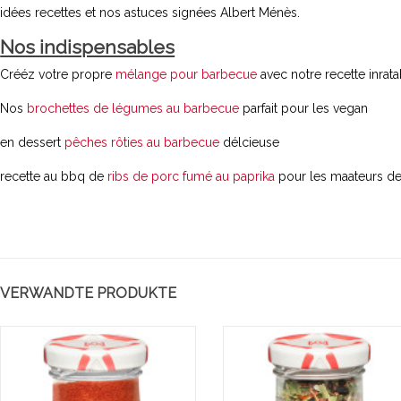
Rezept für
tunisienne a
idées recettes et nos astuces signées Albert Ménès.
Poulet
œufs
Nos indispensables
Basquaise
Crééz votre propre
mélange pour barbecue
avec notre recette inrata
Nos
brochettes de légumes au barbecue
parfait pour les vegan
en dessert
pêches rôties au barbecue
délcieuse
recette au bbq de
ribs de porc fumé au paprika
pour les maateurs de
VERWANDTE PRODUKTE