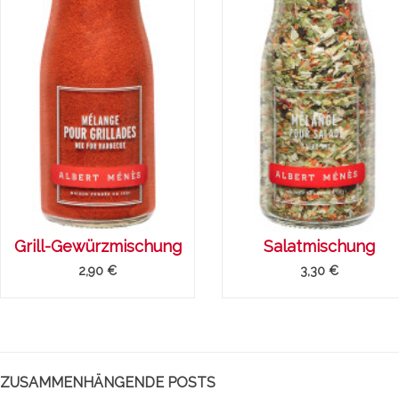
te froide de
Mousse au chocolat
E
 au zaatar
gingembre et sésame
C
R
Grill-Gewürzmischung
Salatmischung
e et légèrement sucrée,
Mousse au chocolat gingembre
2,90 €
3,30 €
Ei
e se déguste ici en toute
et sésame
du
té en salade froide
Weiterlesen
Da
'une touche...
Un
sen
We
ZUSAMMENHÄNGENDE POSTS