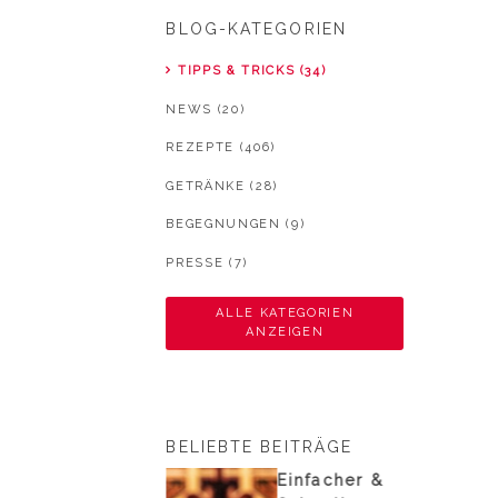
BLOG-KATEGORIEN
TIPPS & TRICKS (34)
NEWS (20)
REZEPTE (406)
GETRÄNKE (28)
BEGEGNUNGEN (9)
PRESSE (7)
ALLE KATEGORIEN
ANZEIGEN
BELIEBTE BEITRÄGE
nesischer
Einfacher &