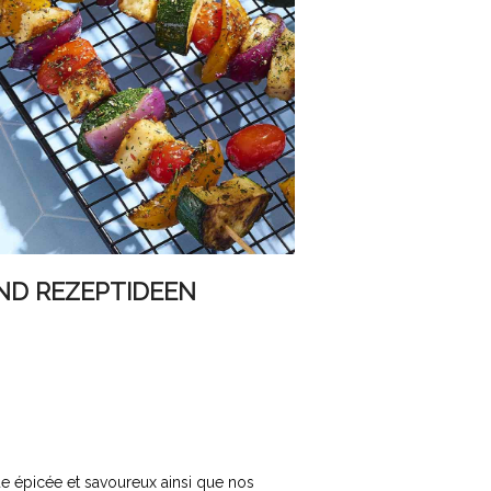
ND REZEPTIDEEN
La piperade
Tu
e épicée et savoureux ainsi que nos