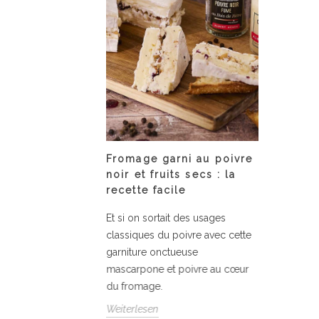
 au miel et à
Fromage garni au poivre
Assiet
 Tonka
noir et fruits secs : la
courge
recette facile
recette des
Fondant
Et si on sortait des usages
ison par
la courg
classiques du poivre avec cette
tudio
simplici
garniture onctueuse
relevé d
mascarpone et poivre au cœur
Weiterle
du fromage.
Weiterlesen