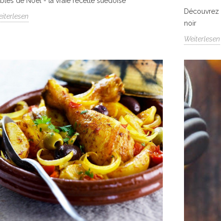
blés de Noël - la vraie recette suédoise
Découvrez 
iterlesen
noir
Weiterlesen