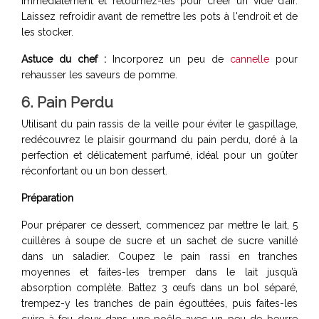
immédiatement et retournez-les pour créer un vide d’air.
Laissez refroidir avant de remettre les pots à l'endroit et de
les stocker.
Astuce du chef :
Incorporez un peu de
cannelle
pour
rehausser les saveurs de pomme.
6. Pain Perdu
Utilisant du pain rassis de la veille pour éviter le gaspillage,
redécouvrez le plaisir gourmand du pain perdu, doré à la
perfection et délicatement parfumé, idéal pour un goûter
réconfortant ou un bon dessert.
Préparation
Pour préparer ce dessert, commencez par mettre le lait, 5
cuillères à soupe de sucre et un sachet de sucre vanillé
dans un saladier. Coupez le pain rassi en tranches
moyennes et faites-les tremper dans le lait jusqu’à
absorption complète. Battez 3 œufs dans un bol séparé,
trempez-y les tranches de pain égouttées, puis faites-les
cuire à feu doux dans une poêle avec un peu de beurre