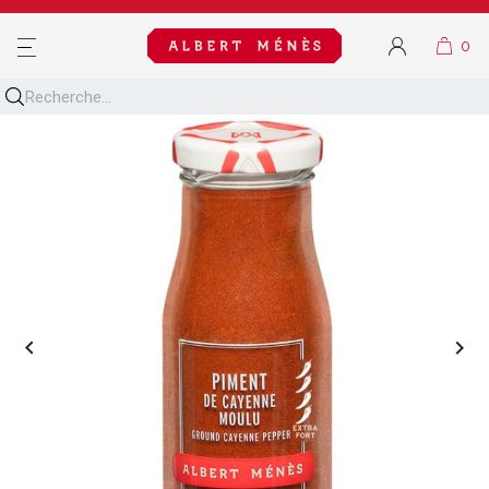
MENU

