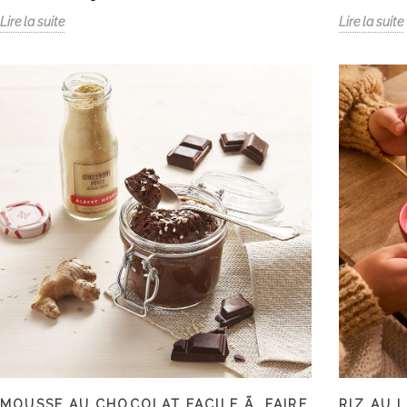
basquaise
tunisienne
Lire la suite
Lire la suite
traditionnel
traditionnell
facile Ã faire
facile Ã fair
MOUSSE AU CHOCOLAT FACILE Ã FAIRE
RIZ AU 