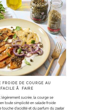
E FROIDE DE COURGE AU
 FACILE Ã FAIRE
t légèrement sucrée, la courge se
 en toute simplicité en salade froide
piperade
c
e touche d'acidité et du parfum du zaatar