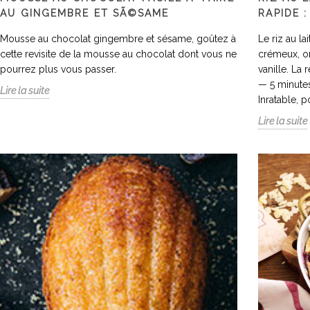
AU GINGEMBRE ET SÃ©SAME
RAPIDE 
Mousse au chocolat gingembre et sésame, goûtez à
Le riz au lai
cette revisite de la mousse au chocolat dont vous ne
crémeux, on
pourrez plus vous passer.
vanille. La
— 5 minutes 
Lire la suite
Inratable, 
Lire la suite
te froide de
mousse au chocolat
r
 au zaatar, facile
facile Ã faire au
f
e
gingembre et sÃ©same
r
e et légèrement sucrée,
Mousse au chocolat gingembre
Le
e se déguste ici en toute
et sésame, goûtez à cette
fa
té en salade froide
revisite de la mousse au
on
'une touche...
chocolat dont vous ne pourrez
et
plus...
ite
Li
Lire la suite